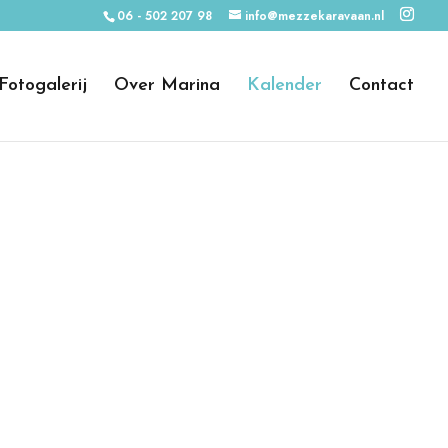
06 - 502 207 98
info@mezzekaravaan.nl
Fotogalerij
Over Marina
Kalender
Contact