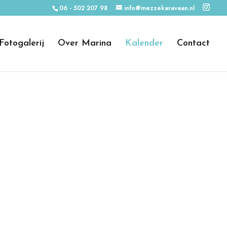
06 - 502 207 98
info@mezzekaravaan.nl
Fotogalerij
Over Marina
Kalender
Contact