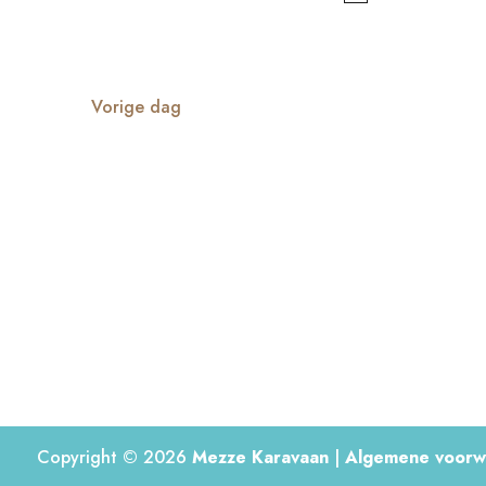
met
keyword.
Vorige dag
Copyright © 2026
Mezze Karavaan
|
Algemene voorw