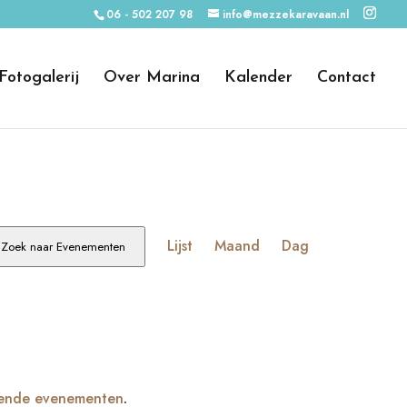
06 - 502 207 98
info@mezzekaravaan.nl
Fotogalerij
Over Marina
Kalender
Contact
Evenement
weergaven
Lijst
Maand
Dag
Zoek naar Evenementen
navigatie
ende evenementen
.