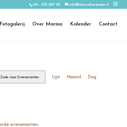
06 - 502 207 98
info@mezzekaravaan.nl
Fotogalerij
Over Marina
Kalender
Contact
Evenement
weergaven
Lijst
Maand
Dag
Zoek naar Evenementen
navigatie
ende evenementen
.