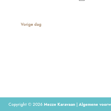
met
keyword.
Vorige dag
Copyright © 2026
Mezze Karavaan
|
Algemene voorw