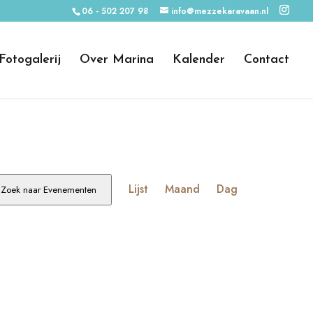
06 - 502 207 98
info@mezzekaravaan.nl
Fotogalerij
Over Marina
Kalender
Contact
Evenement
weergaven
Lijst
Maand
Dag
Zoek naar Evenementen
navigatie