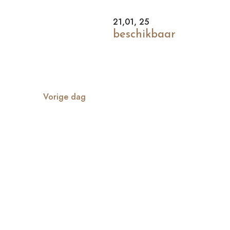
met
keyword.
21,01, 25
beschikbaar
Vorige dag