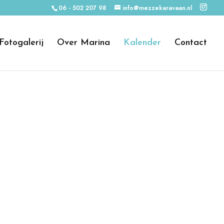
06 - 502 207 98
info@mezzekaravaan.nl
Fotogalerij
Over Marina
Kalender
Contact