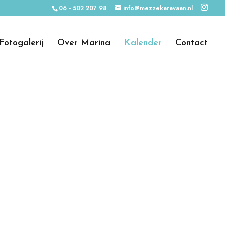
06 - 502 207 98
info@mezzekaravaan.nl
Fotogalerij
Over Marina
Kalender
Contact