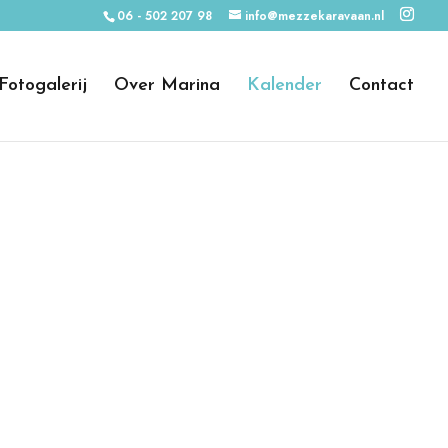
06 - 502 207 98
info@mezzekaravaan.nl
Fotogalerij
Over Marina
Kalender
Contact