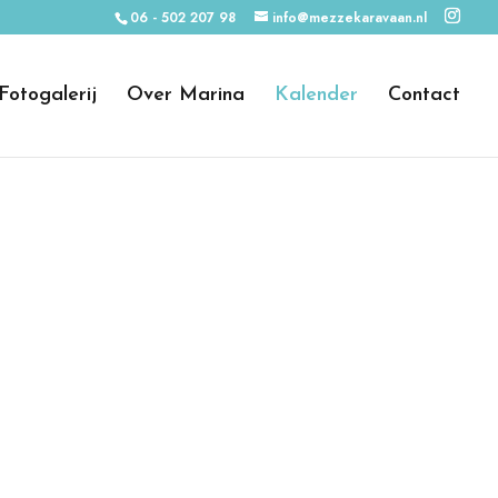
06 - 502 207 98
info@mezzekaravaan.nl
Fotogalerij
Over Marina
Kalender
Contact