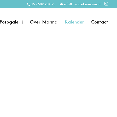
06 - 502 207 98
info@mezzekaravaan.nl
Fotogalerij
Over Marina
Kalender
Contact