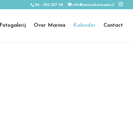
06 - 502 207 98
info@mezzekaravaan.nl
Fotogalerij
Over Marina
Kalender
Contact