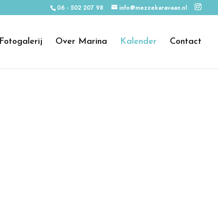
06 - 502 207 98
info@mezzekaravaan.nl
Fotogalerij
Over Marina
Kalender
Contact