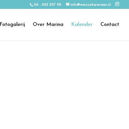
06 - 502 207 98
info@mezzekaravaan.nl
Fotogalerij
Over Marina
Kalender
Contact