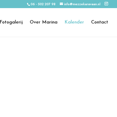
06 - 502 207 98
info@mezzekaravaan.nl
Fotogalerij
Over Marina
Kalender
Contact